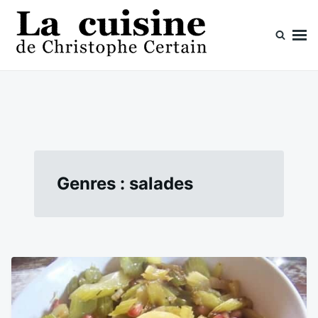
Skip
Search
to
for:
content
La cuisine de Christophe Certain
Chaque semaine de nouvelles recettes, depuis 2003
Genres :
salades