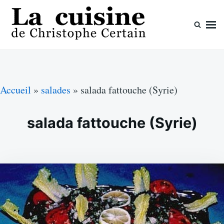
Skip
Search
to
for:
content
La cuisine de Christophe Certain
Chaque semaine de nouvelles recettes, depuis 2003
Accueil
»
salades
»
salada fattouche (Syrie)
salada fattouche (Syrie)