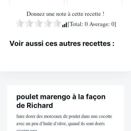
Donnez une note à cette recette !
[Total:
0
Average:
0
]
Voir aussi ces autres recettes :
Navigation
de
poulet marengo à la façon
de Richard
l’article
faire dorer des morceaux de poulet dans une cocotte
avec un peu d’huile d’olive, quand ils sont dorés
ajouter une…