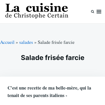
Skip
Search
to
for:
content
La cuisine de Christophe Certain
Chaque semaine de nouvelles recettes, depuis 2003
Accueil
»
salades
»
Salade frisée farcie
Salade frisée farcie
C'est une recette de ma belle-mère, qui la
tenait de ses parents italiens -