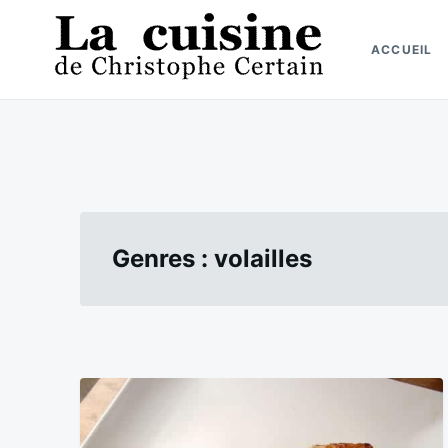
Skip
Search
to
for:
ACCUEIL
content
La cuisine de Christophe Certain
Chaque semaine de nouvelles recettes, depuis 2003
Genres :
volailles