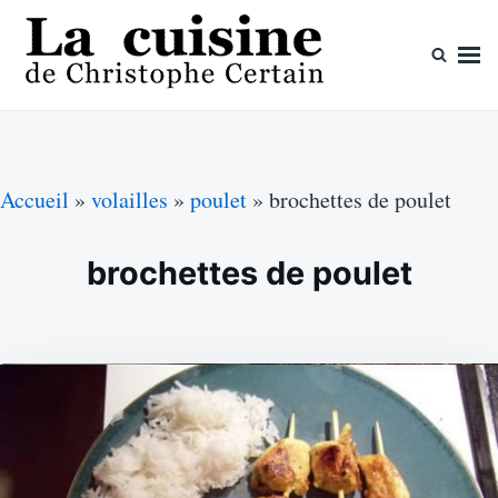
Skip
Search
to
for:
content
La cuisine de Christophe Certain
Chaque semaine de nouvelles recettes, depuis 2003
Accueil
»
volailles
»
poulet
»
brochettes de poulet
brochettes de poulet