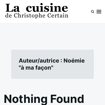
Skip
Search
to
for:
content
La cuisine de Christophe Certain
Chaque semaine de nouvelles recettes, depuis 2003
Auteur/autrice :
Noémie
"à ma façon"
Nothing Found