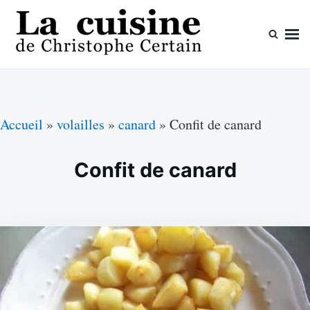
Skip
Search
to
for:
content
La cuisine de Christophe Certain
Chaque semaine de nouvelles recettes, depuis 2003
Accueil
»
volailles
»
canard
»
Confit de canard
Confit de canard