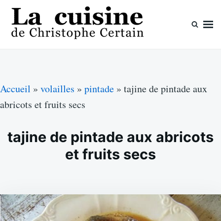
Skip
Search
to
for:
content
La cuisine de Christophe Certain
Chaque semaine de nouvelles recettes, depuis 2003
Accueil
»
volailles
»
pintade
»
tajine de pintade aux
abricots et fruits secs
tajine de pintade aux abricots
et fruits secs