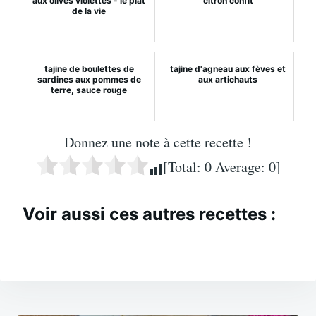
aux olives violettes - le plat
citron confit
de la vie
tajine de boulettes de
tajine d'agneau aux fèves et
sardines aux pommes de
aux artichauts
terre, sauce rouge
Donnez une note à cette recette !
[Total:
0
Average:
0
]
Voir aussi ces autres recettes :
Navigation