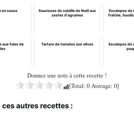
u en sauce
Saucisses de volaille de Noël aux
Escalopes de 
zestes d'agrumes
fraîche, basili
e aux foies de
Tartare de tomates aux olives
Escalopes de 
lles
pau
Donnez une note à cette recette !
[Total:
0
Average:
0
]
 ces autres recettes :