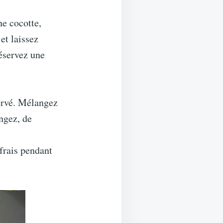
ne cocotte,
 et laissez
Réservez une
servé. Mélangez
ngez, de
 frais pendant