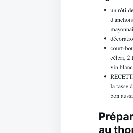
un rôti de
d'anchois
mayonnai
décoratio
court-bou
céleri, 2
vin blanc
RECETTE 
la tasse 
bon aussi
Prépar
au tho