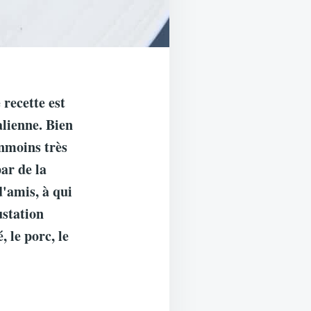
recette est
alienne. Bien
anmoins très
par de la
d'amis, à qui
ustation
, le porc, le