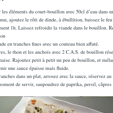
r les éléments du court-bouillon avec 50cl d’eau dans u
mn, ajoutez le rôti de dinde, à ébullition, baissez le feu
ent 1h. Laissez refroidir la viande dans le bouillon. 
lon
de en tranches fines avec un couteau bien affuté.
es, le thon et les anchois avec 2 C.A.S. de bouillon ré
aise. Rajoutez petit à petit un peu de bouillon, et méla
nir une sauce épaisse mais fluide.
ranches dans un plat, arrosez avec la sauce, réservez au
oment de servir, saupoudrez de paprika, persil, câpres