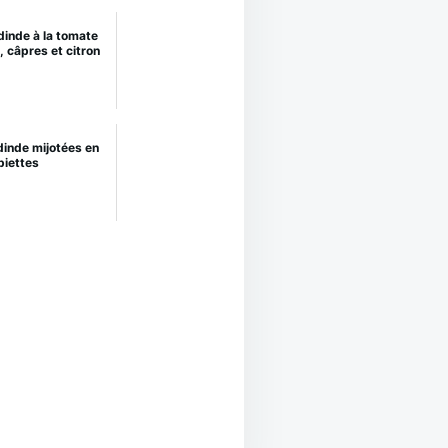
dinde à la tomate
c, câpres et citron
dinde mijotées en
piettes