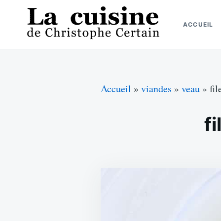
Skip
Search
to
for:
ACCUEIL
content
La cuisine de Christophe Certain
Chaque semaine de nouvelles recettes, depuis 2003
Accueil
»
viandes
»
veau
»
fi
f