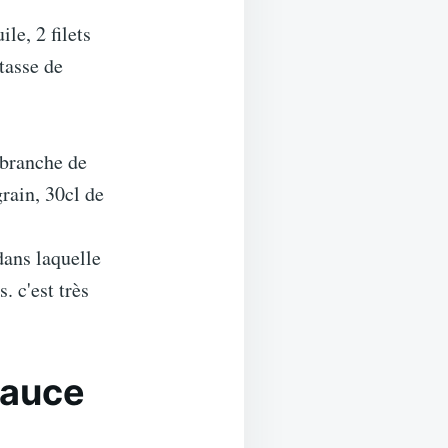
le, 2 filets
 tasse de
 branche de
grain, 30cl de
ans laquelle
. c'est très
sauce