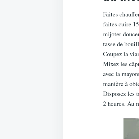
Faites chauffe
faites cuire 15
mijoter doucem
tasse de bouil
Coupez la vian
Mixez les câpr
avec la mayonn
manière à obte
Disposez les t
2 heures. Au m