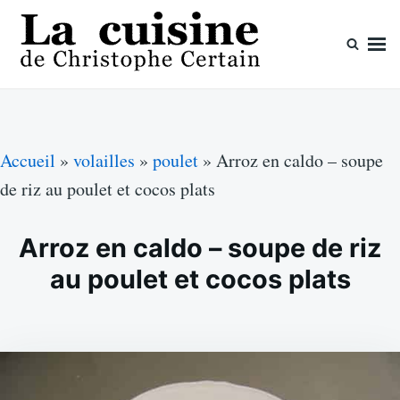
Skip
Search
to
for:
content
La cuisine de Christophe Certain
Chaque semaine de nouvelles recettes, depuis 2003
Accueil
»
volailles
»
poulet
»
Arroz en caldo – soupe
de riz au poulet et cocos plats
Arroz en caldo – soupe de riz
au poulet et cocos plats