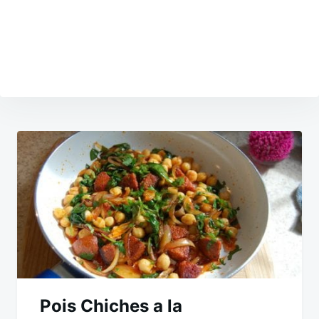
Navigation
de
l’article
Pois Chiches a la