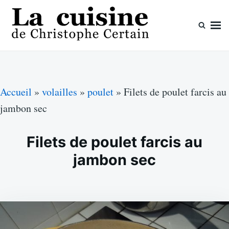
Skip
Search
to
for:
content
La cuisine de Christophe Certain
Chaque semaine de nouvelles recettes, depuis 2003
Accueil
»
volailles
»
poulet
»
Filets de poulet farcis au
jambon sec
Filets de poulet farcis au
jambon sec