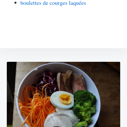
boulettes de courges laquées
Navigation
de
l’article