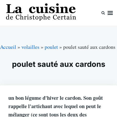
Skip
Search
to
for:
content
La cuisine de Christophe Certain
Chaque semaine de nouvelles recettes, depuis 2003
Accueil
»
volailles
»
poulet
»
poulet sauté aux cardons
poulet sauté aux cardons
un bon légume d'hiver le cardon. Son goût
rappelle l'artichaut avec lequel on peut le
mélanger (ce sont tous les deux des