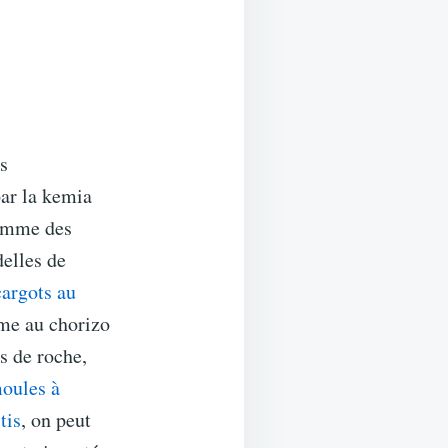
s
par la kemia
comme des
delles de
cargots au
me au chorizo
s de roche,
oules à
tis
, on peut