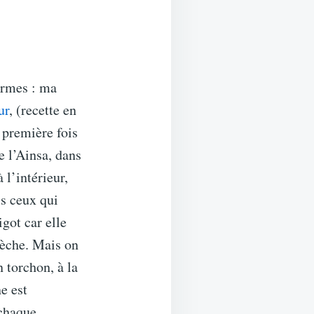
ormes : ma
ur
, (recette en
 première fois
e l’Ainsa, dans
 l’intérieur,
us ceux qui
got car elle
sèche. Mais on
n torchon, à la
e est
 chaque