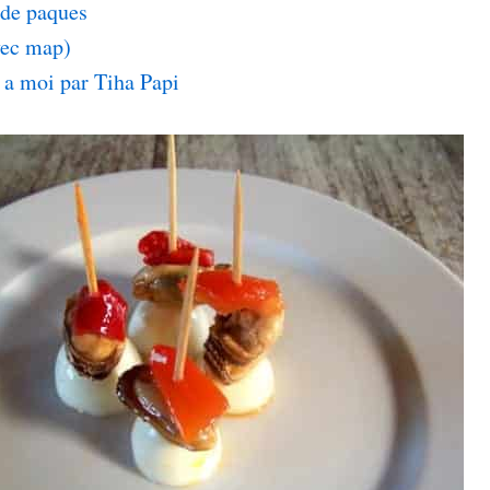
de paques
ec map)
a moi par Tiha Papi