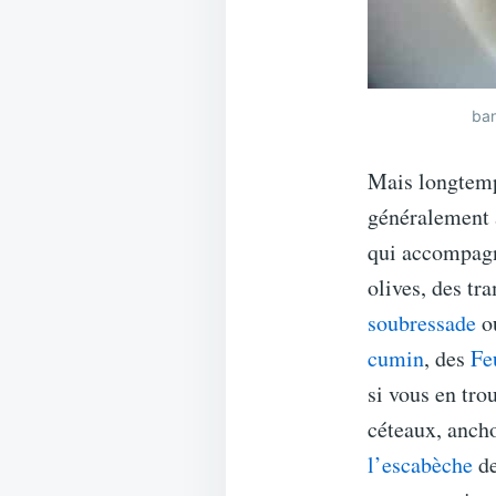
ban
Mais longtemp
généralement 
qui accompagn
olives, des tr
soubressade
o
cumin
, des
Fe
si vous en tro
céteaux, ancho
l’escabèche
d