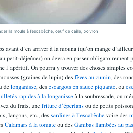
derilla moule à l’escabêche, oeuf de caille, poivron
s avant d’en arriver à la mouna (qu’on mange d’ailleur
au petit-déjeûner) on devra en passer obligatoirement 
e l’apéritif. On pourra y trouver des choses simples 
amousses (graines de lupin) des
fèves au cumin
, des ron
u de
longanisse
, des
escargots en sauce piquante
, ou
es
uilletés rapides à la longanisse
à la soubressade, ou mê
uvez du frais, une
friture d’éperlans
ou de petits poisson
is, lançons, etc., des
sardines à l’escabêche
voire des
m
es
Calamars à la tomate
ou des
Gambas flambées au pas