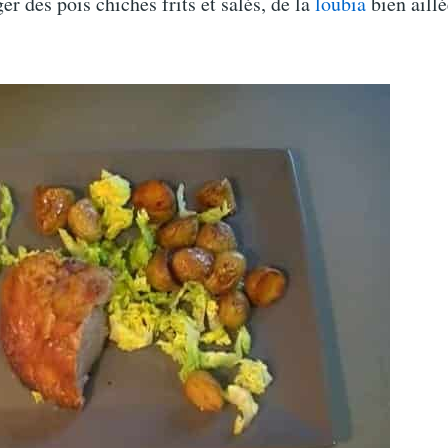
er des pois chiches frits et salés, de la
loubia
bien aillé