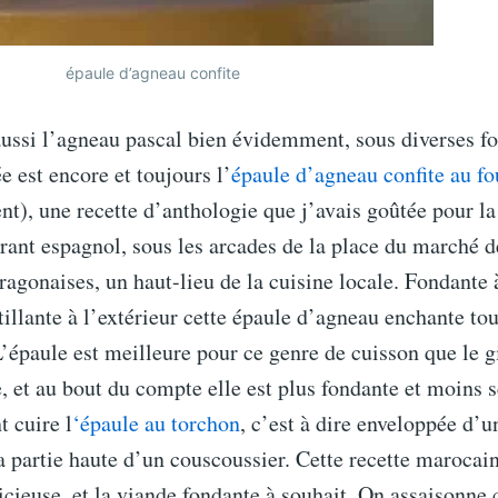
épaule d’agneau confite
aussi l’agneau pascal bien évidemment, sous diverses f
e est encore et toujours l’
épaule d’agneau confite au fo
t), une recette d’anthologie que j’avais goûtée pour la
rant espagnol, sous les arcades de la place du marché d
ragonaises, un haut-lieu de la cuisine locale. Fondante à
tillante à l’extérieur cette épaule d’agneau enchante to
L’épaule est meilleure pour ce genre de cuisson que le gi
e, et au bout du compte elle est plus fondante et moins 
 cuire l
‘épaule au torchon
, c’est à dire enveloppée d’u
a partie haute d’un couscoussier. Cette recette marocain
cieuse, et la viande fondante à souhait. On assaisonne