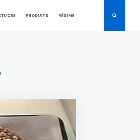
STUCES
PRODUITS
RÉGIME
SUR
S
LES
RECETTES
DE
PÂQUES