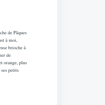
ioche de Pâques
st à moi,
euse brioche à
mer de
et orange, plus
ses petits