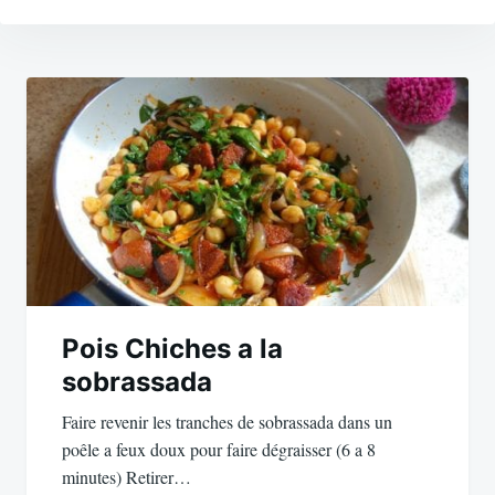
Navigation
de
l’article
Pois Chiches a la
sobrassada
Faire revenir les tranches de sobrassada dans un
poêle a feux doux pour faire dégraisser (6 a 8
minutes) Retirer…