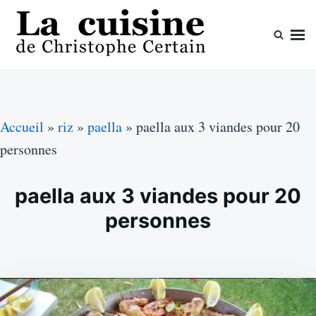
Skip
Search
to
for:
content
La cuisine de Christophe Certain
Chaque semaine de nouvelles recettes, depuis 2003
Accueil
»
riz
»
paella
»
paella aux 3 viandes pour 20
personnes
paella aux 3 viandes pour 20
personnes