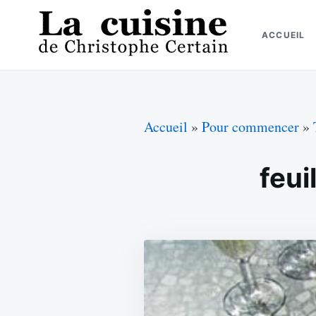
Skip
Search
to
for:
ACCUEIL
content
La cuisine de Christophe Certain
Chaque semaine de nouvelles recettes, depuis 2003
Accueil
»
Pour commencer
»
feui