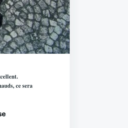
cellent.
hauds, ce sera
se