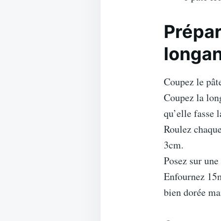
Prépar
longan
Coupez le pâte
Coupez la long
qu’elle fasse 
Roulez chaque
3cm.
Posez sur une 
Enfournez 15mn
bien dorée mai