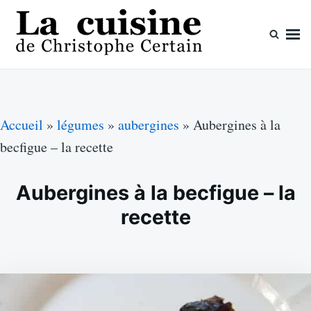
Skip
Search
to
for:
content
La cuisine de Christophe Certain
Chaque semaine de nouvelles recettes, depuis 2003
Accueil
»
légumes
»
aubergines
»
Aubergines à la
becfigue – la recette
Aubergines à la becfigue – la
recette