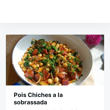
Navigation
de
l’article
Pois Chiches a la
sobrassada