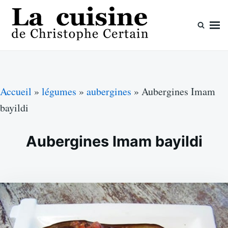
Skip
Search
to
for:
content
La cuisine de Christophe Certain
Chaque semaine de nouvelles recettes, depuis 2003
Accueil
»
légumes
»
aubergines
»
Aubergines Imam
bayildi
Aubergines Imam bayildi