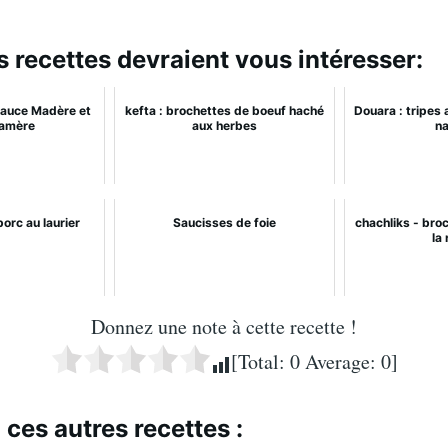
s recettes devraient vous intéresser:
 sauce Madère et
kefta : brochettes de boeuf haché
Douara : tripes 
 amère
aux herbes
na
orc au laurier
Saucisses de foie
chachliks - bro
la
Donnez une note à cette recette !
[Total:
0
Average:
0
]
 ces autres recettes :