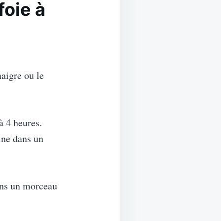
foie à
naigre ou le
à 4 heures.
ine dans un
ans un morceau