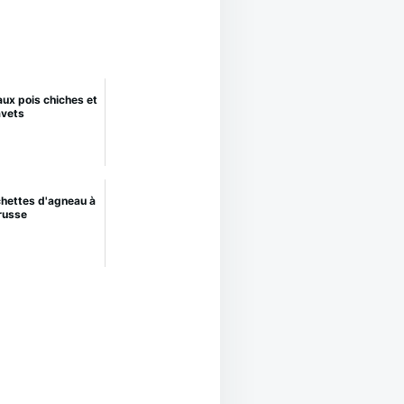
aux pois chiches et
vets
chettes d'agneau à
 russe