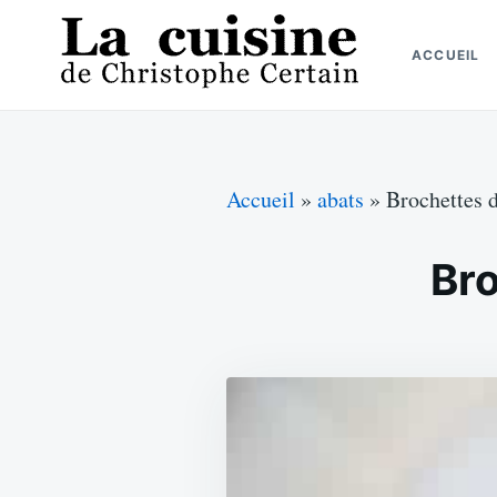
Skip
Search
to
for:
ACCUEIL
content
La cuisine de Christophe Certain
Chaque semaine de nouvelles recettes, depuis 2003
Accueil
»
abats
»
Brochettes d
Bro