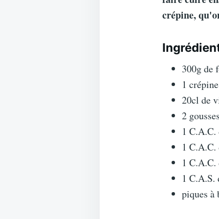
crépine, qu'o
Ingrédient
300g de f
1 crépine
20cl de v
2 gousses
1 C.A.C.
1 C.A.C. 
1 C.A.C.
1 C.A.S. 
piques à 