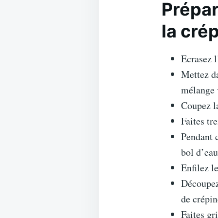
Prépar
la cré
Ecrasez l
Mettez da
mélange v
Coupez la
Faites tr
Pendant 
bol d’eau
Enfilez l
Découpez
de crépin
Faites gri