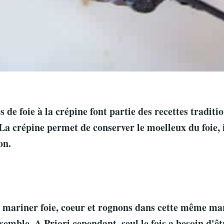
 de foie à la crépine font partie des recettes traditi
 La crépine permet de conserver le moelleux du foie, 
on.
 mariner foie, coeur et rognons dans cette même mar
nsemble. A Priori cependant, seul le fois a besoin d'ê