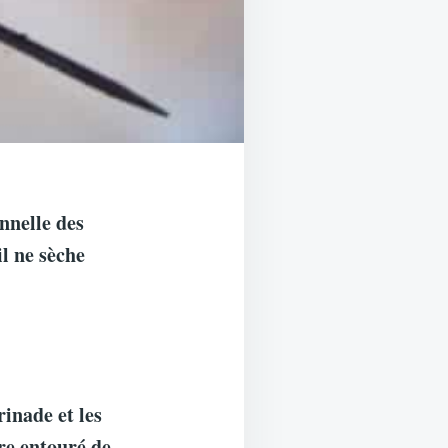
onnelle des
il ne sèche
inade et les
tre entouré de