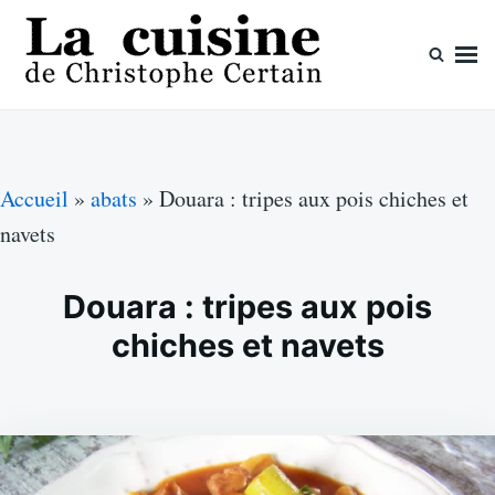
Skip
Search
to
for:
content
La cuisine de Christophe Certain
Chaque semaine de nouvelles recettes, depuis 2003
Accueil
»
abats
»
Douara : tripes aux pois chiches et
navets
Douara : tripes aux pois
chiches et navets