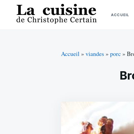
Skip
Search
to
for:
ACCUEIL
content
La cuisine de Christophe Certain
Chaque semaine de nouvelles recettes, depuis 2003
Accueil
»
viandes
»
porc
»
Br
Br