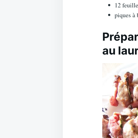
12 feuill
piques à 
Prépar
au lau