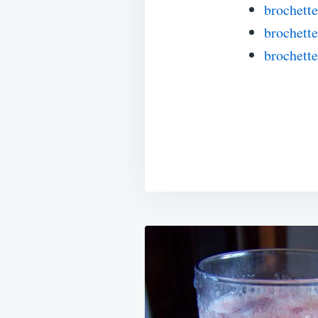
brochette
brochette
brochett
Navigation
de
l’article