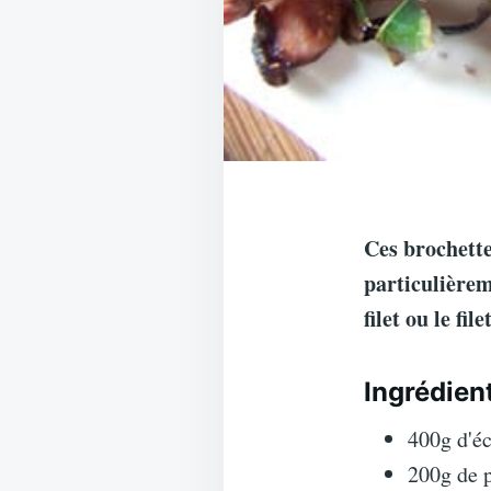
Ces brochette
particulièrem
filet ou le fi
Ingrédien
400g d'éc
200g de p