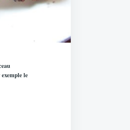
rceau
r exemple le