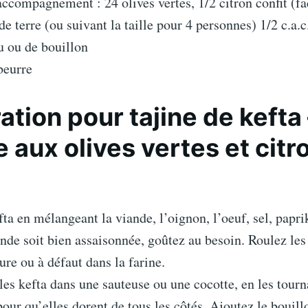
accompagnement : 24 olives vertes, 1/2 citron confit (fac
 terre (ou suivant la taille pour 4 personnes) 1/2 c.a.
u ou de bouillon
beurre
ation pour tajine de kefta 
e aux olives vertes et citr
ta en mélangeant la viande, l’oignon, l’oeuf, sel, papri
ande soit bien assaisonnée, goûtez au besoin. Roulez les
ure ou à défaut dans la farine.
 les kefta dans une sauteuse ou une cocotte, en les tourn
our qu’elles dorent de tous les côtés. Ajoutez le bouillo