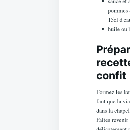
sauce et 
pommes de
15cl d'ea
huile ou 
Prépar
recett
confit
Formez les kef
faut que la vi
dans la chapel
Faites revenir
délicatement p