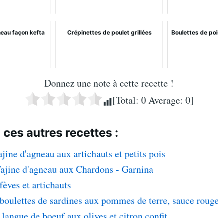
neau façon kefta
Crépinettes de poulet grillées
Boulettes de po
Donnez une note à cette recette !
[Total:
0
Average:
0
]
 ces autres recettes :
ajine d'agneau aux artichauts et petits pois
Tajine d'agneau aux Chardons - Garnina
 fèves et artichauts
 boulettes de sardines aux pommes de terre, sauce roug
 langue de boeuf aux olives et citron confit