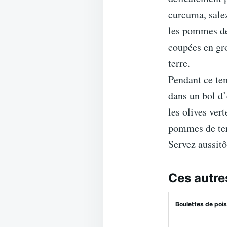
curcuma, salez
les pommes de
coupées en gr
terre.
Pendant ce tem
dans un bol d’
les olives vert
pommes de terr
Servez aussitô
Ces autre
Boulettes de poi