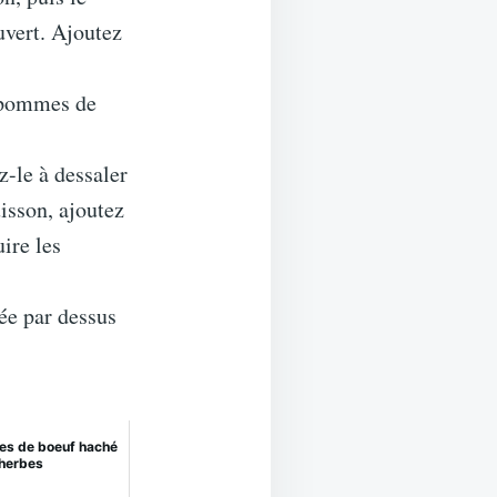
uvert. Ajoutez
s pommes de
z-le à dessaler
isson, ajoutez
uire les
ée par dessus
tes de boeuf haché
herbes