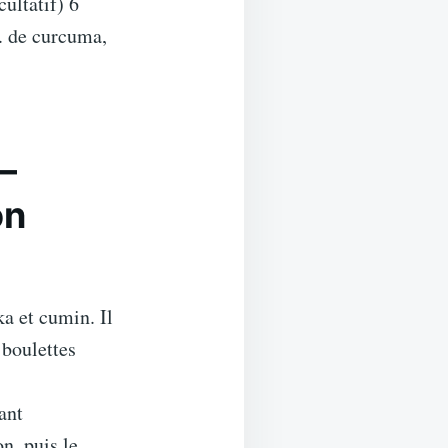
ultatif) 6
c. de curcuma,
–
on
ka et cumin. Il
 boulettes
ant
n, puis le