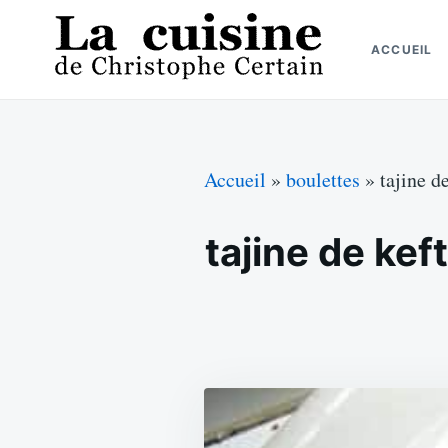
Skip
Search
to
for:
ACCUEIL
content
La cuisine de Christophe Certain
Chaque semaine de nouvelles recettes, depuis 2003
Accueil
»
boulettes
»
tajine d
tajine de kef