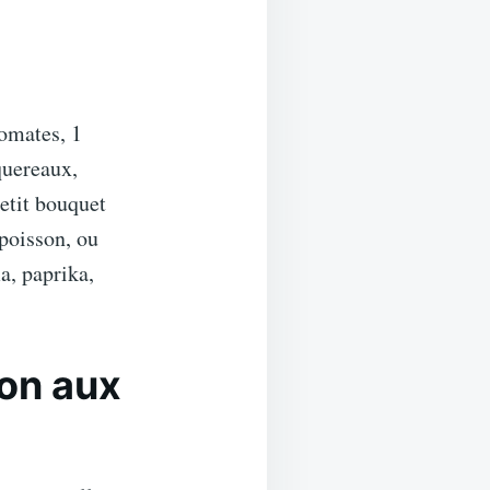
tomates, 1
quereaux,
petit bouquet
poisson, ou
a, paprika,
son aux