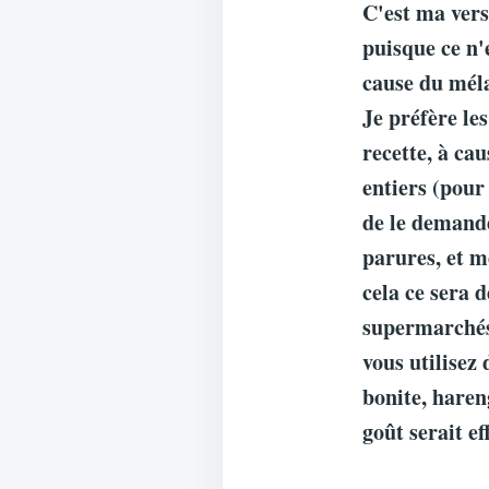
C'est ma versi
puisque ce n'e
cause du méla
Je préfère le
recette, à cau
entiers (pour 
de le demande
parures, et m
cela ce sera 
supermarchés,
vous utilisez
bonite, haren
goût serait ef