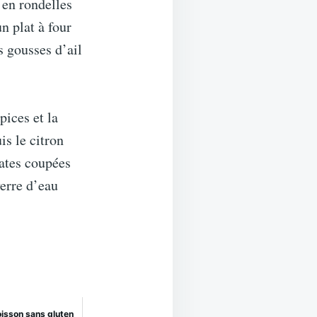
 en rondelles
n plat à four
s gousses d’ail
pices et la
is le citron
mates coupées
verre d’eau
oisson sans gluten