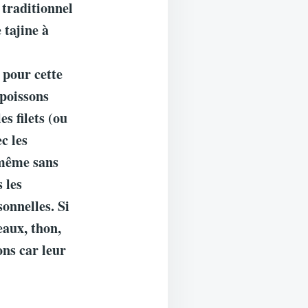
 traditionnel
 tajine à
 pour cette
 poissons
es filets (ou
c les
 même sans
 les
onnelles. Si
eaux, thon,
ons car leur