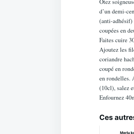
Otez soigneuse
d’un demi-cen
(anti-adhésif)
coupées en de
Faites cuire 3
Ajoutez les fi
coriandre hach
coupé en ronde
en rondelles. 
(10cl), salez 
Enfournez 40
Ces autre
Merlu k