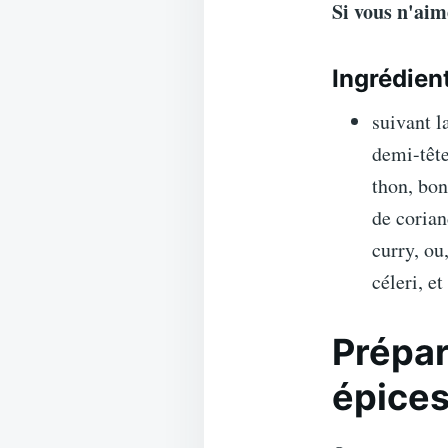
Si vous n'aim
Ingrédien
suivant l
demi-tête
thon, bon
de corian
curry, ou
céleri, et
Prépar
épice