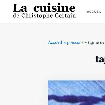
Skip
Search
to
for:
ACCUEIL
content
La cuisine de Christophe Certain
Chaque semaine de nouvelles recettes, depuis 2003
Accueil
»
poissons
»
tajine d
ta