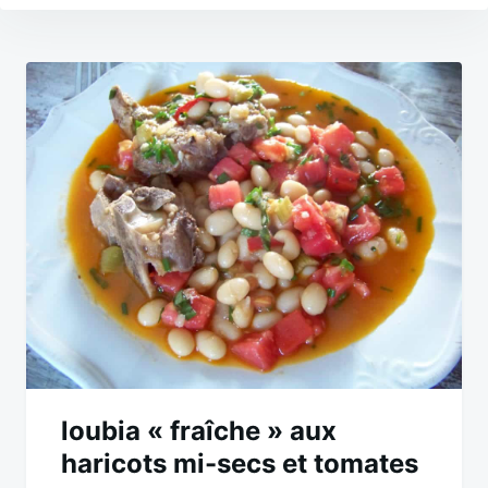
Navigation
de
l’article
loubia « fraîche » aux
haricots mi-secs et tomates