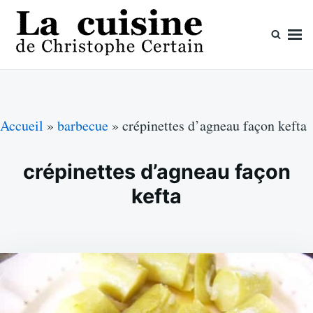
Skip
Search
to
for:
content
La cuisine de Christophe Certain
Chaque semaine de nouvelles recettes, depuis 2003
Accueil
»
barbecue
»
crépinettes d’agneau façon kefta
crépinettes d’agneau façon
kefta