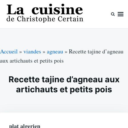
Skip
Search
to
for:
content
La cuisine de Christophe Certain
Chaque semaine de nouvelles recettes, depuis 2003
Accueil
»
viandes
»
agneau
»
Recette tajine d’agneau
aux artichauts et petits pois
Recette tajine d’agneau aux
artichauts et petits pois
plat algerien