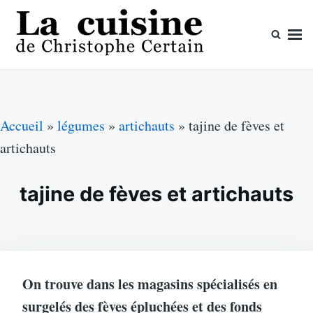
Skip
Search
to
for:
content
La cuisine de Christophe Certain
Chaque semaine de nouvelles recettes, depuis 2003
Accueil
»
légumes
»
artichauts
»
tajine de fèves et
artichauts
tajine de fèves et artichauts
On trouve dans les magasins spécialisés en
surgelés des fèves épluchées et des fonds