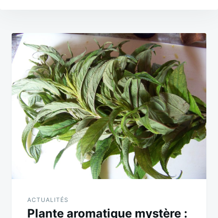
Navigation
de
l’article
ACTUALITÉS
Plante aromatique mystère :