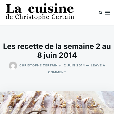
Skip
Search
to
for:
content
La cuisine de Christophe Certain
Chaque semaine de nouvelles recettes, depuis 2003
Les recette de la semaine 2 au
8 juin 2014
on
CHRISTOPHE CERTAIN
2 JUIN 2014
LEAVE A
ON
COMMENT
LES
RECETTE
DE
LA
SEMAINE
2
AU
8