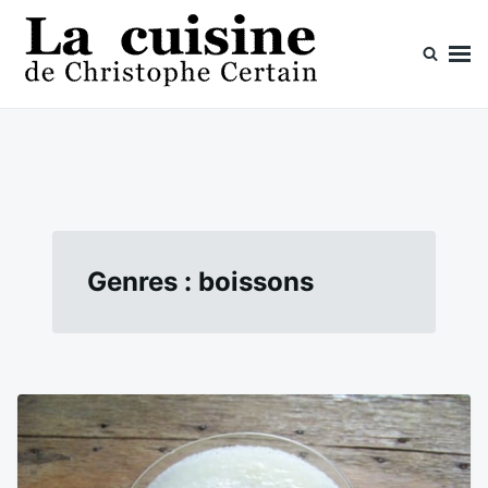
Skip
Search
to
for:
content
La cuisine de Christophe Certain
Chaque semaine de nouvelles recettes, depuis 2003
Genres :
boissons