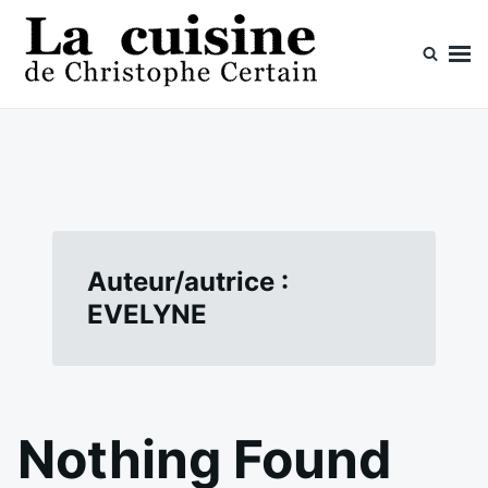
Skip
Search
to
for:
content
La cuisine de Christophe Certain
Chaque semaine de nouvelles recettes, depuis 2003
Auteur/autrice :
EVELYNE
Nothing Found