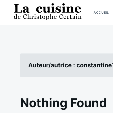
Skip
Search
to
for:
ACCUEIL
content
La cuisine de Christophe Certain
Chaque semaine de nouvelles recettes, depuis 2003
Auteur/autrice :
constantin
Nothing Found