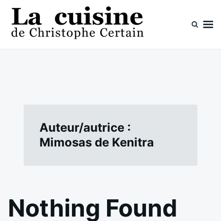
Skip
Search
to
for:
content
La cuisine de Christophe Certain
Chaque semaine de nouvelles recettes, depuis 2003
Auteur/autrice :
Mimosas de Kenitra
Nothing Found