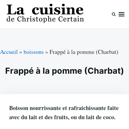
Skip
Search
to
for:
content
La cuisine de Christophe Certain
Chaque semaine de nouvelles recettes, depuis 2003
Accueil
»
boissons
»
Frappé à la pomme (Charbat)
Frappé à la pomme (Charbat)
Boisson nourrissante et rafraichissante faite
avec du lait et des fruits, ou du lait de coco.