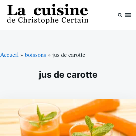
Skip
Search
to
for:
content
La cuisine de Christophe Certain
Chaque semaine de nouvelles recettes, depuis 2003
Accueil
»
boissons
»
jus de carotte
jus de carotte