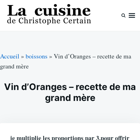
Skip
Search
to
for:
content
La cuisine de Christophe Certain
Chaque semaine de nouvelles recettes, depuis 2003
Accueil
»
boissons
»
Vin d’Oranges – recette de ma
grand mère
Vin d’Oranges – recette de ma
grand mère
je multiplie les proportions par 3,pour offrir