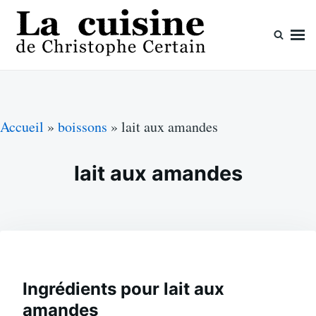
Skip
Search
to
for:
content
La cuisine de Christophe Certain
Chaque semaine de nouvelles recettes, depuis 2003
Accueil
»
boissons
»
lait aux amandes
lait aux amandes
Ingrédients pour lait aux
amandes