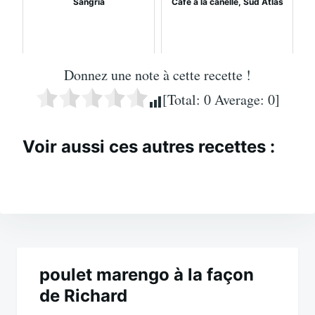
Sangria
Cafè à la canelle, Sud Atlas
Donnez une note à cette recette !
[Total:
0
Average:
0
]
Voir aussi ces autres recettes :
Navigation
de
poulet marengo à la façon
de Richard
l’article