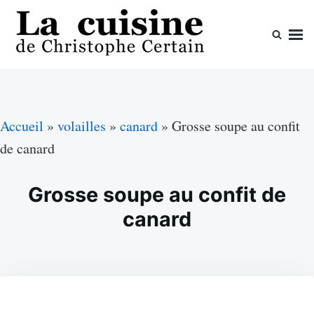
Skip
Search
to
for:
content
La cuisine de Christophe Certain
Chaque semaine de nouvelles recettes, depuis 2003
Accueil
»
volailles
»
canard
»
Grosse soupe au confit
de canard
Grosse soupe au confit de
canard