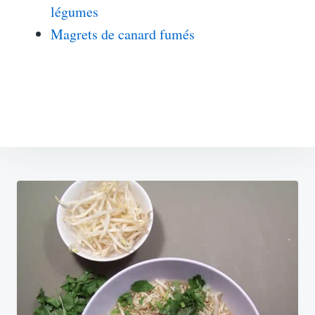
légumes
Magrets de canard fumés
Navigation
de
l’article