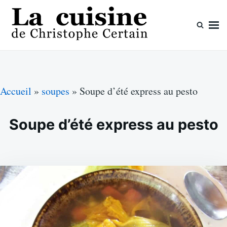
Skip
Search
to
for:
content
La cuisine de Christophe Certain
Chaque semaine de nouvelles recettes, depuis 2003
Accueil
»
soupes
»
Soupe d’été express au pesto
Soupe d’été express au pesto