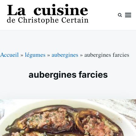
Skip
Search
to
for:
content
La cuisine de Christophe Certain
Chaque semaine de nouvelles recettes, depuis 2003
Accueil
»
légumes
»
aubergines
»
aubergines farcies
aubergines farcies