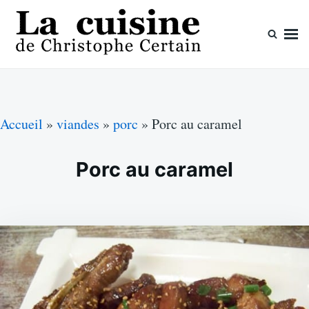
Skip
Search
to
for:
content
La cuisine de Christophe Certain
Chaque semaine de nouvelles recettes, depuis 2003
Accueil
»
viandes
»
porc
»
Porc au caramel
Porc au caramel