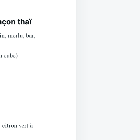
açon thaï
in, merlu, bar,
on cube)
 citron vert à