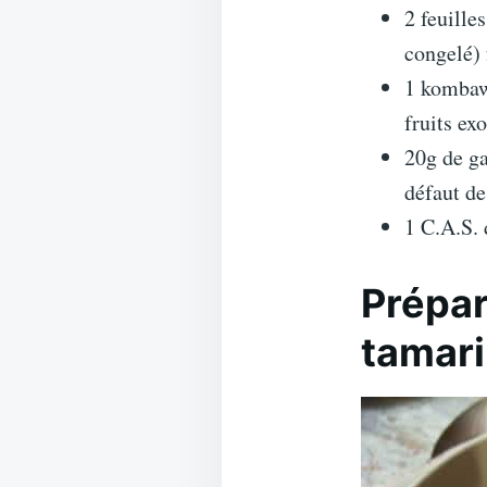
2 feuille
congelé) 
1 kombawa
fruits ex
20g de ga
défaut d
1 C.A.S.
Prépar
tamari