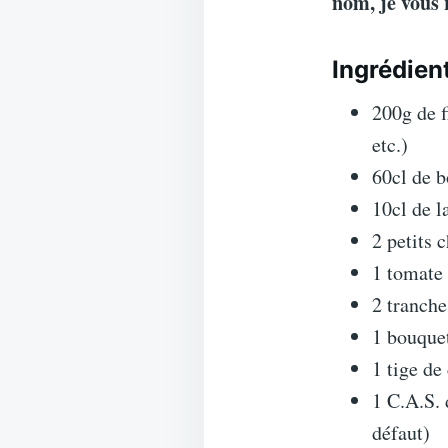
nom, je vous 
Ingrédien
200g de f
etc.)
60cl de b
10cl de l
2 petits 
1 tomate
2 tranche
1 bouque
1 tige de
1 C.A.S. 
défaut)