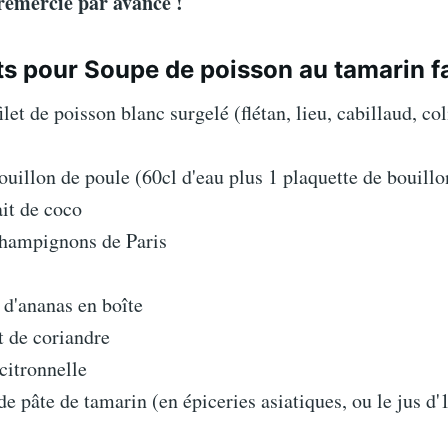
remercie par avance !
ts pour Soupe de poisson au tamarin f
ilet de poisson blanc surgelé (flétan, lieu, cabillaud, col
ouillon de poule (60cl d'eau plus 1 plaquette de bouill
ait de coco
champignons de Paris
 d'ananas en boîte
t de coriandre
 citronnelle
de pâte de tamarin (en épiceries asiatiques, ou le jus d'1