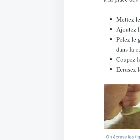
Mettez le
Ajoutez l
Pelez le 
dans la c
Coupez le
Ecrasez l
On écrase les tig