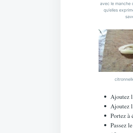
avec le manche d
qu’elles exprim
sav
citronnel
Ajoutez l
Ajoutez l
Portez à 
Passez le