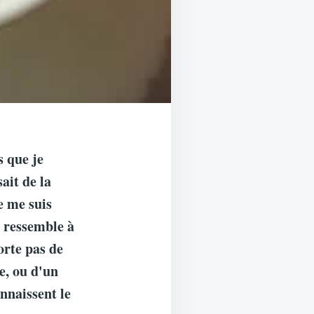
s que je
ait de la
e me suis
a ressemble à
orte pas de
e, ou d'un
onnaissent le