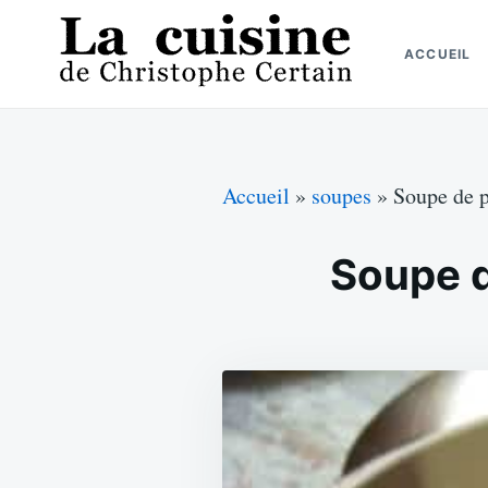
Skip
Search
to
for:
ACCUEIL
content
La cuisine de Christophe Certain
Chaque semaine de nouvelles recettes, depuis 2003
Accueil
»
soupes
»
Soupe de p
Soupe d