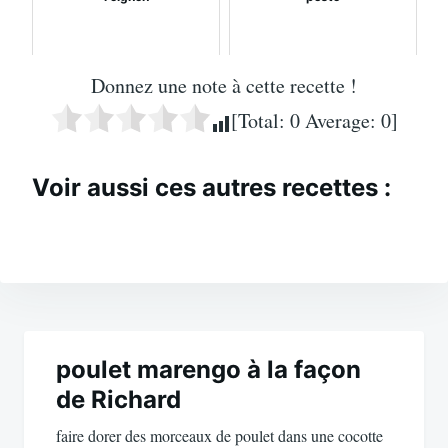
Donnez une note à cette recette !
[Total:
0
Average:
0
]
Voir aussi ces autres recettes :
Navigation
de
poulet marengo à la façon
de Richard
l’article
faire dorer des morceaux de poulet dans une cocotte