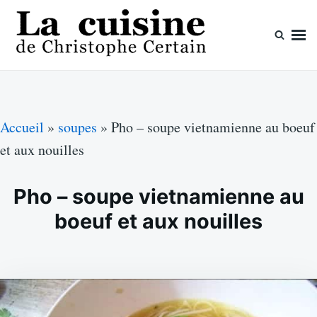
Skip
Search
to
for:
content
La cuisine de Christophe Certain
Chaque semaine de nouvelles recettes, depuis 2003
Accueil
»
soupes
»
Pho – soupe vietnamienne au boeuf
et aux nouilles
Pho – soupe vietnamienne au
boeuf et aux nouilles