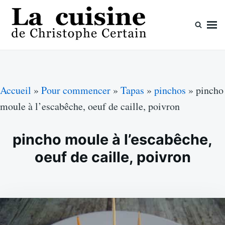
Skip
Search
to
for:
content
La cuisine de Christophe Certain
Chaque semaine de nouvelles recettes, depuis 2003
Accueil
»
Pour commencer
»
Tapas
»
pinchos
»
pincho
moule à l’escabêche, oeuf de caille, poivron
pincho moule à l’escabêche,
oeuf de caille, poivron