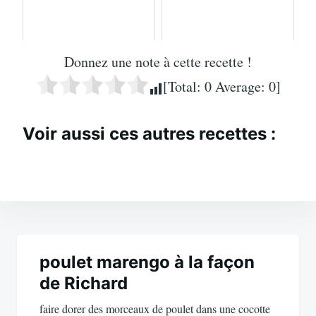
Donnez une note à cette recette !
[Total:
0
Average:
0
]
Voir aussi ces autres recettes :
Navigation
de
poulet marengo à la façon
de Richard
l’article
faire dorer des morceaux de poulet dans une cocotte