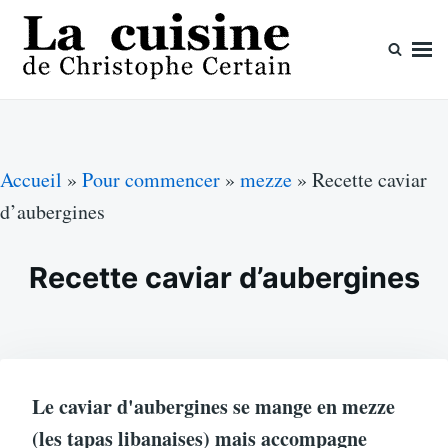
Skip
Search
to
for:
content
La cuisine de Christophe Certain
Chaque semaine de nouvelles recettes, depuis 2003
Accueil
»
Pour commencer
»
mezze
»
Recette caviar
d’aubergines
Recette caviar d’aubergines
Le caviar d'aubergines se mange en mezze
(les tapas libanaises) mais accompagne