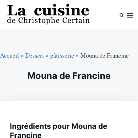
Skip
Search
to
for:
content
La cuisine de Christophe Certain
Chaque semaine de nouvelles recettes, depuis 2003
Accueil
»
Dessert
»
pâtisserie
»
Mouna de Francine
Mouna de Francine
Ingrédients pour Mouna de
Francine