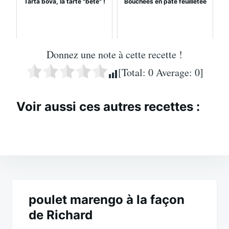
Tarta bova, la tarte "bête" !
Bouchées en pâte feuilletée
Donnez une note à cette recette !
[Total:
0
Average:
0
]
Voir aussi ces autres recettes :
Navigation
de
poulet marengo à la façon
de Richard
l’article