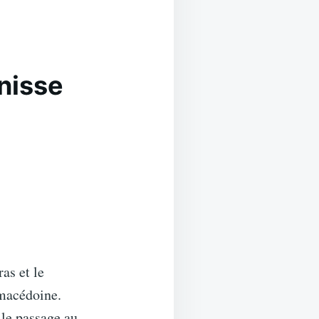
nisse
as et le
 macédoine.
 le passage au