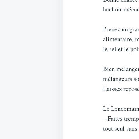
hachoir méca
Prenez un gran
alimentaire, m
le sel et le po
Bien mélanger 
mélangeurs so
Laissez repose
Le Lendemain
– Faites tremp
tout seul sans