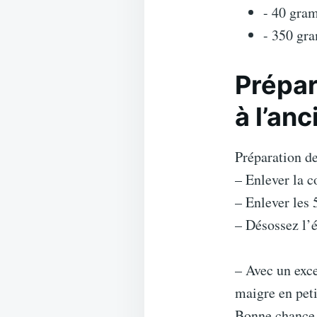
- 40 gra
- 350 gra
Prépar
à l’an
Préparation de
– Enlever la c
– Enlever les 5
– Désossez l’é
– Avec un exce
maigre en peti
Bonne chance 