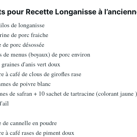
ts pour Recette Longanisse à l’ancienn
ilos de longanisse
trine de porc fraiche
e de porc désossée
s de menus (boyaux) de porc environ
e graines d'anis vert doux
re à café de clous de girofles rase
mmes de poivre blanc
es de safran + 10 sachet de tartracine (colorant jaune 
d'aïl
e de cannelle en poudre
ère à café rases de piment doux