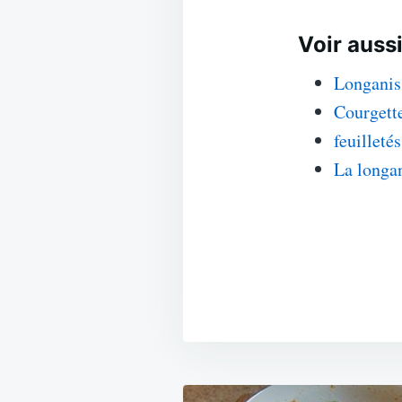
Voir aussi
Longaniss
Courgette
feuilleté
La longan
Navigation