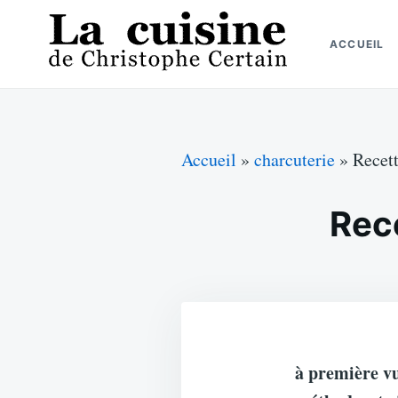
Skip
Search
to
for:
ACCUEIL
content
La cuisine de Christophe Certain
Chaque semaine de nouvelles recettes, depuis 2003
Accueil
»
charcuterie
»
Recett
Rec
à première vu