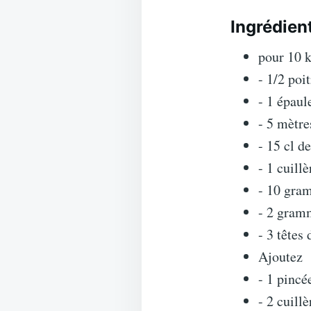
Ingrédien
pour 10 k
- 1/2 poi
- 1 épaul
- 5 mètre
- 15 cl d
- 1 cuillè
- 10 gra
- 2 gramm
- 3 têtes 
Ajoutez
- 1 pincé
- 2 cuill