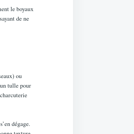
ment le boyaux
ssayant de ne
seaux) ou
 un tulle pour
 charcuterie
 s’en dégage.
bonne texture