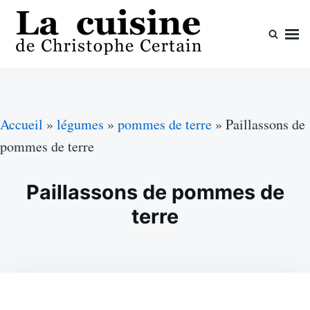
Skip
Search
to
for:
content
La cuisine de Christophe Certain
Chaque semaine de nouvelles recettes, depuis 2003
Accueil
»
légumes
»
pommes de terre
»
Paillassons de
pommes de terre
Paillassons de pommes de
terre