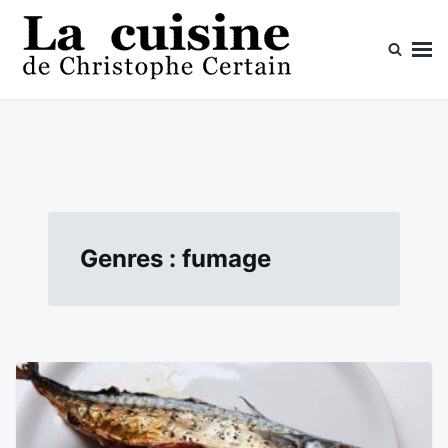
Skip
Search
to
for:
content
La cuisine de Christophe Certain
Chaque semaine de nouvelles recettes, depuis 2003
Genres :
fumage