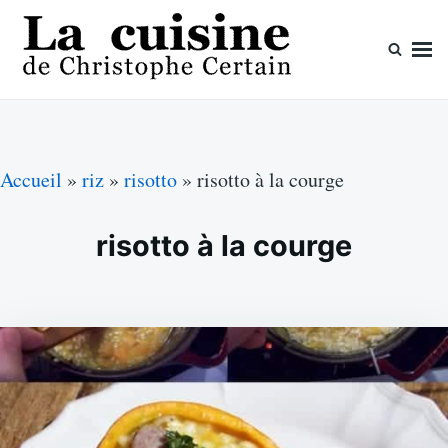
Skip
Search
to
for:
content
La cuisine de Christophe Certain
Chaque semaine de nouvelles recettes, depuis 2003
Accueil
»
riz
»
risotto
»
risotto à la courge
risotto à la courge