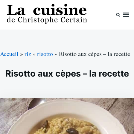
Skip
Search
to
for:
content
La cuisine de Christophe Certain
Chaque semaine de nouvelles recettes, depuis 2003
Accueil
»
riz
»
risotto
»
Risotto aux cèpes – la recette
Risotto aux cèpes – la recette