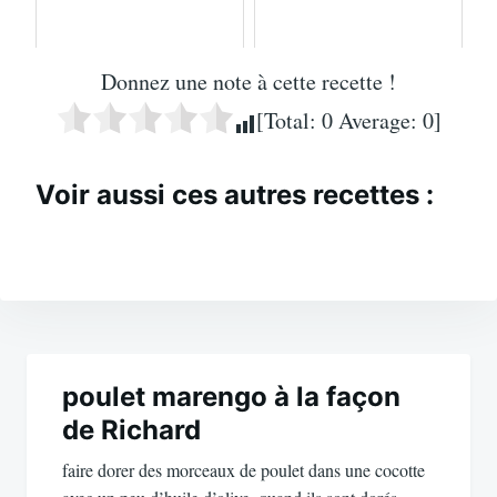
Donnez une note à cette recette !
[Total:
0
Average:
0
]
Voir aussi ces autres recettes :
Navigation
de
poulet marengo à la façon
de Richard
l’article
faire dorer des morceaux de poulet dans une cocotte