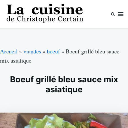
Skip
Search
to
for:
content
La cuisine de Christophe Certain
Chaque semaine de nouvelles recettes, depuis 2003
Accueil
»
viandes
»
boeuf
»
Boeuf grillé bleu sauce
mix asiatique
Boeuf grillé bleu sauce mix
asiatique