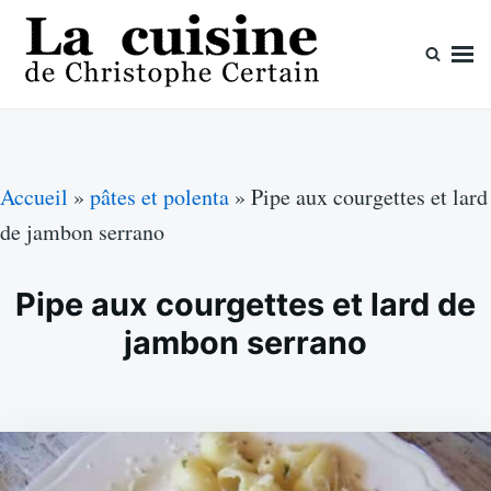
Skip
Search
to
for:
content
La cuisine de Christophe Certain
Chaque semaine de nouvelles recettes, depuis 2003
Accueil
»
pâtes et polenta
»
Pipe aux courgettes et lard
de jambon serrano
Pipe aux courgettes et lard de
jambon serrano